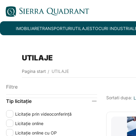
IMOBILIARE
TRANSPORTURI
UTILAJE
STOCURI INDUSTRIAL
UTILAJE
Pagina start
UTILAJE
/
Filtre
Sortati dupa:
L
Tip licitație
Licitație prin videoconferință
Licitație online
Licitație online cu OP