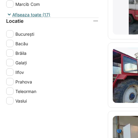
Marcib Com
Neo Fashion Comercial
Afiseaza toate (17)
Locatie
Proms Concept Group
Sib Dress
București
SUINTEST SRL
Bacău
Termo G
Brăila
Urbanstart Invest
Galaţi
Vastex SA Vaslui
Ilfov
Prahova
Teleorman
Vaslui