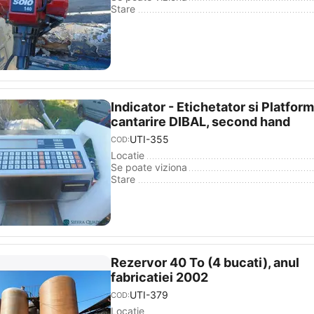
Stare
Indicator - Etichetator si Platfor
cantarire DIBAL, second hand
UTI-355
COD:
Locatie
Se poate viziona
Stare
Rezervor 40 To (4 bucati), anul
fabricatiei 2002
UTI-379
COD:
Locatie