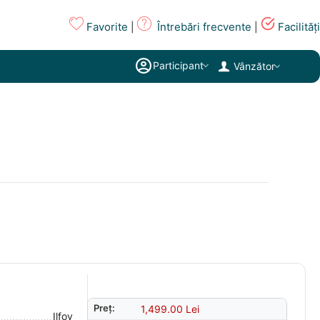
Favorite
Întrebări frecvente
Facilități
|
|
Participant
Vânzător
Preț:
1,499.00
Lei
Ilfov