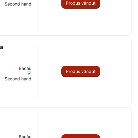
Produs vândut
Second hand
ma
Bacău
Produs vândut
Second hand
Bacău