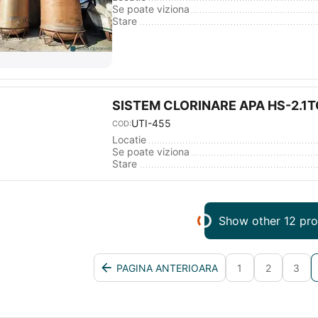
Se poate viziona
Stare
SISTEM CLORINARE APA HS-2.1T
UTI-455
COD:
Locatie
Se poate viziona
Stare
Show other 12 pr
PAGINA ANTERIOARA
1
2
3