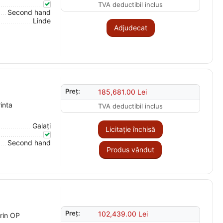
TVA deductibil inclus
Second hand
Linde
Adjudecat
Preț:
185,681.00
Lei
inta
TVA deductibil inclus
Galaţi
Licitație închisă
Second hand
Produs vândut
Preț:
102,439.00
Lei
prin OP