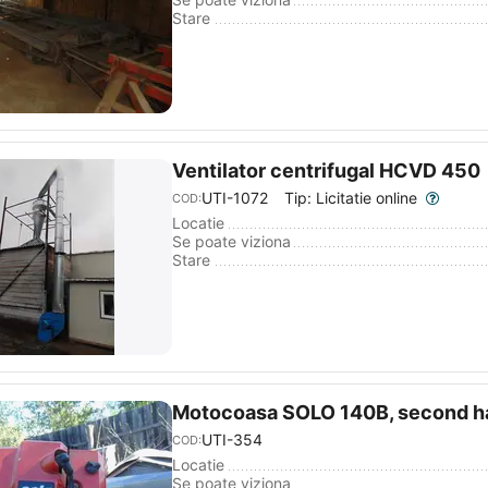
Stare
Ventilator centrifugal HCVD 450
UTI-1072
Tip: Licitatie online
COD:
Locatie
Se poate viziona
Stare
Motocoasa SOLO 140B, second h
UTI-354
COD:
Locatie
Se poate viziona