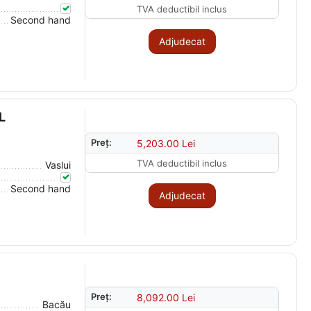
TVA deductibil inclus
Second hand
Adjudecat
L
Preț:
5,203.00
Lei
TVA deductibil inclus
Vaslui
Second hand
Adjudecat
Preț:
8,092.00
Lei
Bacău