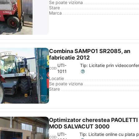
Se poate viziona
Stare
Marca
Combina SAMPO1 SR2085, an
fabricatie 2012
UTI-
Tip: Licitatie prin videoconfer
COD:
1011
Locatie
Se poate viziona
Stare
Optimizator cherestea PAOLETTI
MOD SALVACUT 3000
UTI-
Tip: Licitatie online cu plata 
COD: