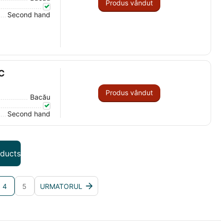
Produs vândut
Second hand
C
Produs vândut
Bacău
Second hand
oducts
4
5
URMATORUL