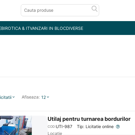
E
BIROTICA & IT
VANZARI IN BLOC
DIVERSE
Afiseaza:
icitatii
12
Utilaj pentru turnarea bordurilor
UTI-987
Tip: Licitatie online
COD:
Locatie