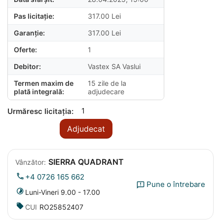
Pas licitație:
317.00
Lei
Garanție:
317.00
Lei
Oferte:
1
Debitor:
Vastex SA Vaslui
Termen maxim de
15 zile de la
plată integrală:
adjudecare
1
Urmăresc licitația:
Adjudecat
SIERRA QUADRANT
Vânzător:
+4 0726 165 662
Pune o întrebare
Luni-Vineri 9.00 - 17.00
CUI
RO25852407