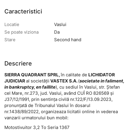
Caracteristici
Locatie
Vaslui
Se poate viziona
Da
Stare
Second hand
Descriere
SIERRA QUADRANT SPRL,
în calitate de
LICHIDATOR
JUDICIAR
al societății
VASTEX S.A.
(
societate in faliment,
in bankruptcy, en faillite
), cu sediul în Vaslui, str. Ștefan
cel Mare, nr.273, jud. Vaslui, având CUÎ RO 826569 și
J37/12/1991, prin sentința civilă nr.122/F/13.09.2023,
pronunțată de Tribunalul Vaslui în dosarul
nr.1438/89/2022, organizeaza licitatii online in vederea
vanzarii urmatorului bun mobil:
Motostivuitor 3,2 To Seria 1367