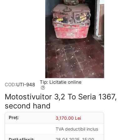
Tip: Licitatie online
COD:
UTI-948
Motostivuitor 3,2 To Seria 1367,
second hand
Preț:
3,170.00
Lei
TVA deductibil inclus
Dată sfârșit:
28.04.2025, 15:00