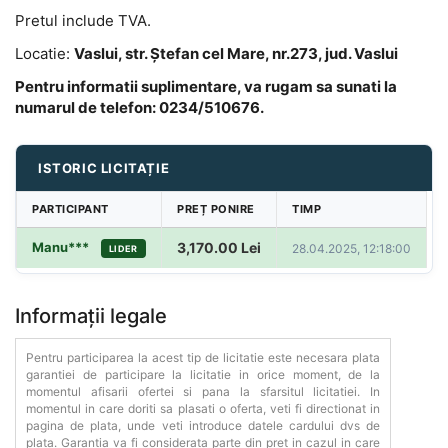
Pretul include TVA.
Locatie:
Vaslui, str. Ștefan cel Mare, nr.273, jud. Vaslui
Pentru informatii suplimentare, va rugam sa sunati la
numarul de telefon: 0234/510676.
ISTORIC LICITAȚIE
PARTICIPANT
PREȚ PONIRE
TIMP
Manu***
3,170.00
Lei
28.04.2025, 12:18:00
LIDER
Informații legale
Pentru participarea la acest tip de licitatie este necesara plata
garantiei de participare la licitatie in orice moment, de la
momentul afisarii ofertei si pana la sfarsitul licitatiei. In
momentul in care doriti sa plasati o oferta, veti fi directionat in
pagina de plata, unde veti introduce datele cardului dvs de
plata. Garantia va fi considerata parte din pret in cazul in care