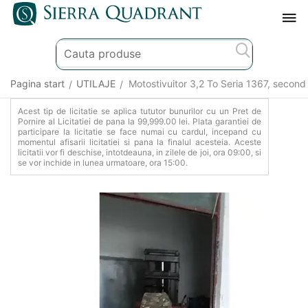
Pagina start
UTILAJE
Motostivuitor 3,2 To Seria 1367, secon
/
/
Acest tip de licitatie se aplica tututor bunurilor cu un Pret de
Pornire al Licitatiei de pana la 99,999.00 lei. Plata garantiei de
participare la licitatie se face numai cu cardul, incepand cu
momentul afisarii licitatiei si pana la finalul acesteia. Aceste
licitatii vor fi deschise, intotdeauna, in zilele de joi, ora 09:00, si
se vor inchide in lunea urmatoare, ora 15:00.