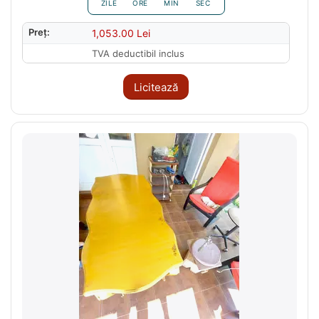
ZILE
ORE
MIN
SEC
Preț:
1,053.00
Lei
TVA deductibil inclus
Licitează