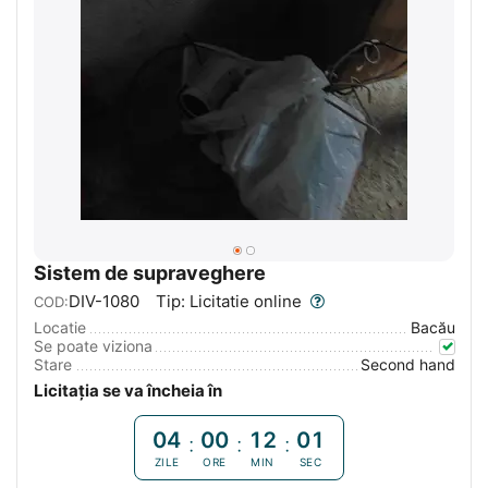
Sistem de supraveghere
DIV-1080
Tip: Licitatie online
COD:
Locatie
Bacău
Se poate viziona
Stare
Second hand
Licitația se va încheia în
04
00
12
00
:
:
:
ZILE
ORE
MIN
SEC