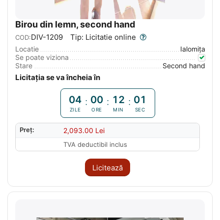
Birou din lemn, second hand
DIV-1209
Tip: Licitatie online
COD:
Locatie
Ialomiţa
Se poate viziona
Stare
Second hand
Licitația se va încheia în
04
00
12
00
:
:
:
ZILE
ORE
MIN
SEC
Preț:
2,093.00
Lei
TVA deductibil inclus
Licitează