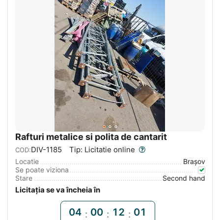
Rafturi metalice si polita de cantarit
DIV-1185
Tip: Licitatie online
COD:
Locatie
Braşov
Se poate viziona
Stare
Second hand
Licitația se va încheia în
04
00
12
00
:
:
: