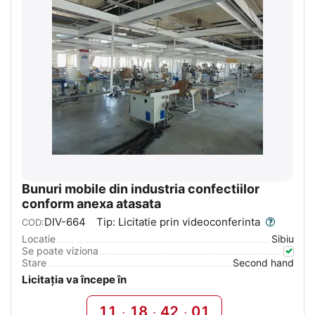
Bunuri mobile din industria confectiilor
conform anexa atasata
DIV-664
Tip: Licitatie prin videoconferinta
COD:
Locatie
Sibiu
Se poate viziona
Stare
Second hand
Licitația va începe în
11
18
42
00
:
:
: