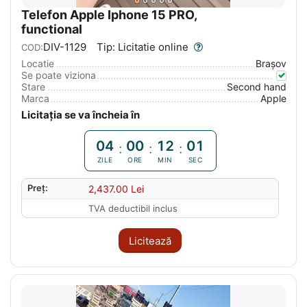
Telefon Apple Iphone 15 PRO,
functional
DIV-1129
Tip: Licitatie online
COD:
Locatie
Braşov
Se poate viziona
Stare
Second hand
Marca
Apple
Licitația se va încheia în
04
00
12
00
:
:
:
ZILE
ORE
MIN
SEC
Preț:
2,437.00
Lei
TVA deductibil inclus
Licitează