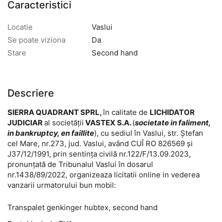
Caracteristici
Locatie
Vaslui
Se poate viziona
Da
Stare
Second hand
Descriere
SIERRA QUADRANT SPRL,
în calitate de
LICHIDATOR
JUDICIAR
al societății
VASTEX S.A.
(
societate in faliment,
in bankruptcy, en faillite
), cu sediul în Vaslui, str. Ștefan
cel Mare, nr.273, jud. Vaslui, având CUÎ RO 826569 și
J37/12/1991, prin sentința civilă nr.122/F/13.09.2023,
pronunțată de Tribunalul Vaslui în dosarul
nr.1438/89/2022, organizeaza licitatii online in vederea
vanzarii urmatorului bun mobil:
Transpalet genkinger hubtex, second hand