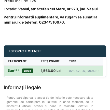
Pretul include TVA.
Locatie:
Vaslui, str. Ștefan cel Mare, nr.273, jud. Vaslui
Pentru informatii suplimentare, va rugam sa sunati la
numarul de telefon: 0234/510676.
ISTORIC LICITAȚIE
PARTICIPANT
PREȚ PONIRE
TIMP
Dan***
1,566.00
Lei
02.05.2025, 23:04:33
LIDER
Informații legale
Pentru participarea la acest tip de licitatie este necesara plata
garantiei de participare la licitatie in orice moment, de la
momentul afisarii ofertei si pana la sfarsitul licitatiei. In