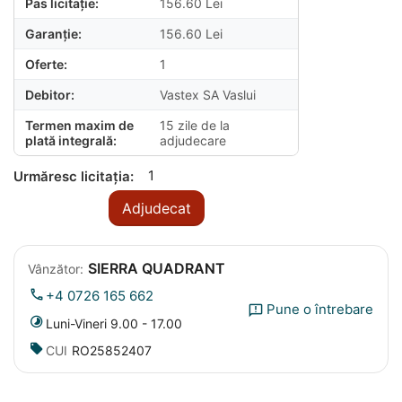
Pas licitație:
156.60
Lei
Garanție:
156.60
Lei
Oferte:
1
Debitor:
Vastex SA Vaslui
Termen maxim de
15 zile de la
plată integrală:
adjudecare
1
Urmăresc licitația:
Adjudecat
SIERRA QUADRANT
Vânzător:
+4 0726 165 662
Pune o întrebare
Luni-Vineri 9.00 - 17.00
CUI
RO25852407