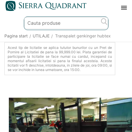
Pagina start
UTILAJE
Transpalet genkinger hubtex
/
/
Acest tip de licitatie se aplica tututor bunurilor cu un Pret de
Pornire al Licitatiei de pana la 99,999.00 lei. Plata garantiei de
participare la licitatie se face numai cu cardul, incepand cu
momentul afisarii licitatiei si pana la finalul acesteia. Aceste
licitatii vor fi deschise, intotdeauna, in zilele de joi, ora 09:00, si
se vor inchide in lunea urmatoare, ora 15:00.