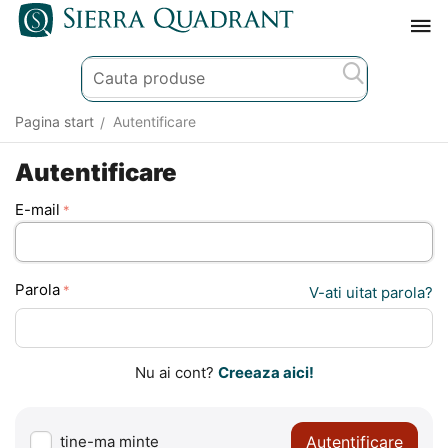
Pagina start
Autentificare
/
Autentificare
E-mail
Parola
V-ati uitat parola?
Nu ai cont?
Creeaza aici!
Autentificare
tine-ma minte