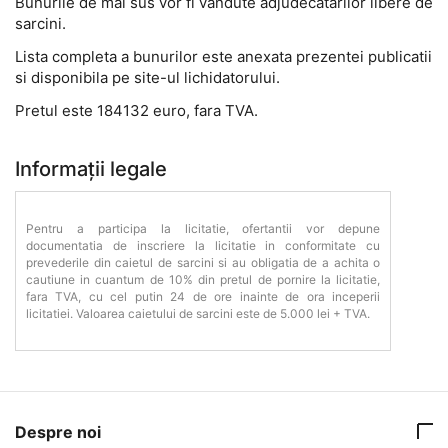
Bunurile de mai sus vor fi vandute adjudecatarilor libere de
sarcini.
Lista completa a bunurilor este anexata prezentei publicatii
si disponibila pe site-ul lichidatorului.
Pretul este 184132 euro, fara TVA.
Informații legale
Pentru a participa la licitatie, ofertantii vor depune
documentatia de inscriere la licitatie in conformitate cu
prevederile din caietul de sarcini si au obligatia de a achita o
cautiune in cuantum de 10% din pretul de pornire la licitatie,
fara TVA, cu cel putin 24 de ore inainte de ora inceperii
licitatiei. Valoarea caietului de sarcini este de 5.000 lei + TVA.
Despre noi