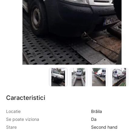
Caracteristici
Locatie
Brăila
Se poate viziona
Da
Stare
Second hand