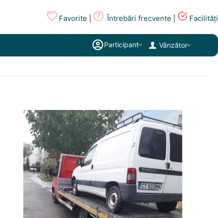
Favorite
Întrebări frecvente
Facilități
|
|
Participant
Vânzător