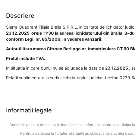
Descriere
Sierra Quadrant Filiala Braila S.P.R.L, in calitate de lichidator jud
23.12.2025 orele 11:30 la adresa lichidatorului din Braila, B-dul 
conform Legii nr. 85/2006, in vederea vanzarii:
Autoutilitara marca Citroen Berlingo nr. înmatriculare CT 60 B
Pretul include TVA.
In situatia in care bunul nu se adjudeca la data de 23.12
.2025
, s
Relatii suplimentare la sediul lichidatorului judiciar, telefon 0239.
Informații legale
Conditiile pe care trebuie sa le indeplineasca ofertantii pentru a participa la 
Pentru a participa la licitatie, ofertantii au obligatia de a achita o cauti