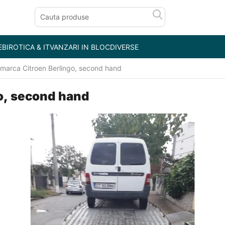
E
BIROTICA & IT
VANZARI IN BLOC
DIVERSE
a marca Citroen Berlingo, second hand
go, second hand