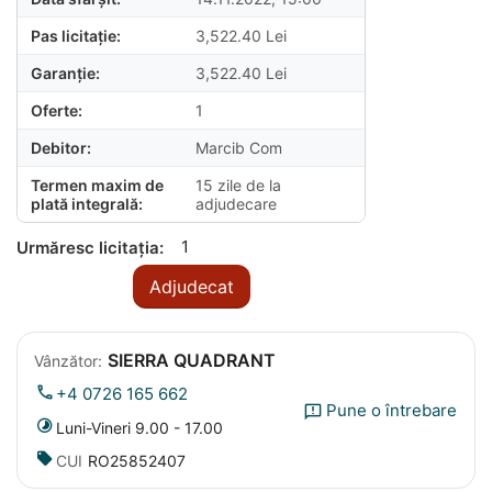
Pas licitație:
3,522.40
Lei
Garanție:
3,522.40
Lei
Oferte:
1
Debitor:
Marcib Com
Termen maxim de
15 zile de la
plată integrală:
adjudecare
1
Urmăresc licitația:
Adjudecat
SIERRA QUADRANT
Vânzător:
+4 0726 165 662
Pune o întrebare
Luni-Vineri 9.00 - 17.00
CUI
RO25852407