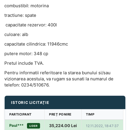
combustibil: motorina
tractiune: spate
capacitate rezervor: 400l
culoare: alb
capacitate cilindrica: 11946cmc
putere motor: 348 cp
Pretul include TVA.
Pentru informatii referitoare la starea bunului si/sau
vizionarea acestuia, va rugam sa sunati la numarul de
telefon: 0234/510676.
ISTORIC LICITAȚIE
PARTICIPANT
PREȚ PONIRE
TIMP
Paul***
35,224.00
Lei
12.11.2022, 18:47:37
LIDER