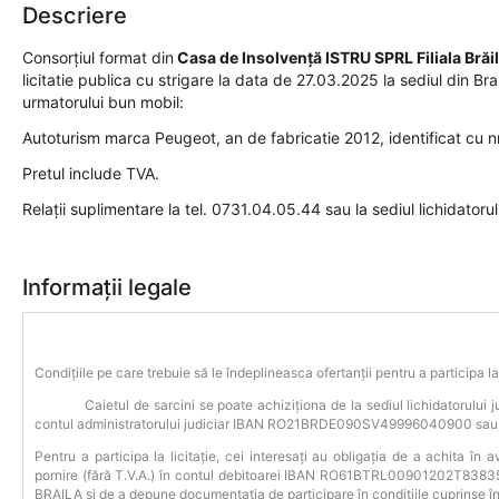
Descriere
Consorțiul format din
Casa de Insolvență ISTRU SPRL Filiala Brăil
licitatie publica cu strigare la data de 27.03.2025 la sediul din Brai
urmatorului bun mobil:
Autoturism marca Peugeot, an de fabricatie 2012, identificat cu n
Pretul include TVA.
Relații suplimentare la tel. 0731.04.05.44 sau la sediul lichidatoru
Informații legale
Condițiile pe care trebuie să le îndeplineasca ofertanții pentru a participa la 
Caietul de sarcini se poate achiziționa de la sediul lichidatorului judi
contul administratorului judiciar IBAN RO21BRDE090SV49996040900 sau l
Pentru a participa la licitație, cei interesați au obligația de a achita în
pornire (fără T.V.A.) în contul debitoarei IBAN RO61BTRL00901202T
BRAILA și de a depune documentația de participare în condițiile cuprinse în 