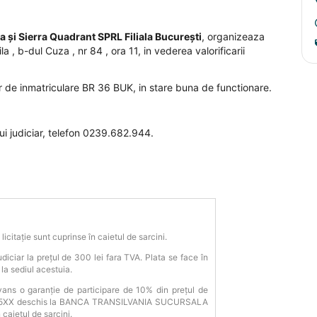
a și Sierra Quadrant SPRL Filiala București
, organizeaza
la , b-dul Cuza , nr 84 , ora 11, in vederea valorificarii
r de inmatriculare BR 36 BUK, in stare buna de functionare.
lui judiciar, telefon 0239.682.944.
licitație sunt cuprinse în caietul de sarcini.
ciar la prețul de 300 lei fara TVA. Plata se face în
a sediul acestuia.
 avans o garanție de participare de 10% din prețul de
83835XX deschis la BANCA TRANSILVANIA SUCURSALA
caietul de sarcini.