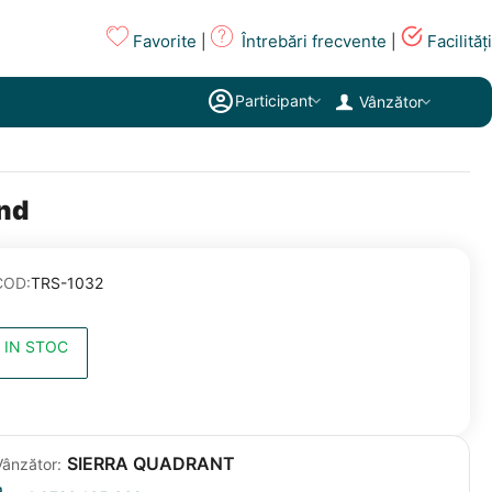
Favorite
Întrebări frecvente
Facilități
|
|
Participant
Vânzător
and
COD:
TRS-1032
IN STOC
SIERRA QUADRANT
Vânzător: