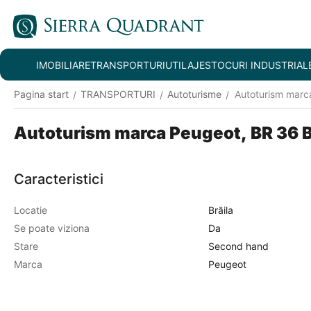
IMOBILIARE
TRANSPORTURI
UTILAJE
STOCURI INDUSTRIAL
Pagina start
TRANSPORTURI
Autoturisme
Autoturism marc
/
/
/
Autoturism marca Peugeot, BR 36 B
Caracteristici
Locatie
Brăila
Se poate viziona
Da
Stare
Second hand
Marca
Peugeot