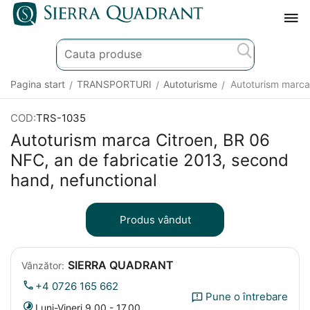
Pagina start
TRANSPORTURI
Autoturisme
Autoturism marca
/
/
/
COD:
TRS-1035
Autoturism marca Citroen, BR 06
NFC, an de fabricatie 2013, second
hand, nefunctional
Produs vândut
SIERRA QUADRANT
Vânzător:
+4 0726 165 662
Pune o întrebare
Luni-Vineri 9.00 - 17.00