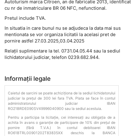
Autoturism marca Citroen, an de fabricatie 2013, identificat
cu nr de inmatriculare BR 06 NFC, nefunctional.
Pretul include TVA.
In situatia in care bunul nu se adjudeca la data mai sus
mentionata se vor organiza licitatii la acelasi pret de
pornire astfel 27.03.2025,03.04.2025
Relații suplimentare la tel. 0731.04.05.44 sau la sediul
lichidatorului judiciar, telefon 0239.682.944.
Informații legale
Caietul de sarcini se poate achiziționa de la sediul lichidatorului
judiciar la prețul de 300 lei fara TVA. Plata se face în contul
administratorului judiciar IBAN
RO21BRDE090SV49996040900 sau la sediul acestuia.
Pentru a participa la licitație, cei interesați au obligația de a
achita în avans o garanție de participare de 10% din prețul de
pornire (fără T.V.A.) în contul debitoarei IBAN
RO61BTRL00901202T83835XX deschis la BANCA