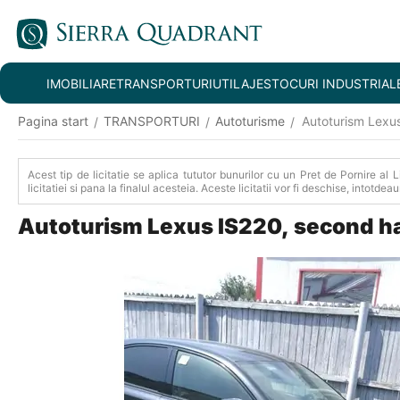
IMOBILIARE
TRANSPORTURI
UTILAJE
STOCURI INDUSTRIAL
Pagina start
TRANSPORTURI
Autoturisme
Autoturism Lexus
/
/
/
Acest tip de licitatie se aplica tututor bunurilor cu un Pret de Pornire al 
licitatiei si pana la finalul acesteia. Aceste licitatii vor fi deschise, intotde
Autoturism Lexus IS220, second h