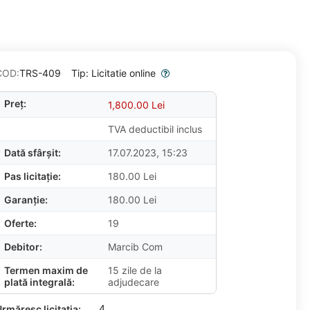
COD:
TRS-409
Tip: Licitatie online
Preț:
1,800.00
Lei
TVA deductibil inclus
Dată sfârșit:
17.07.2023, 15:23
Pas licitație:
180.00
Lei
Garanție:
180.00
Lei
Oferte:
19
Debitor:
Marcib Com
Termen maxim de
15 zile de la
plată integrală:
adjudecare
4
rmăresc licitația: