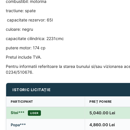
combustibil: motorina
tractiune: spate
capacitate rezervor: 65l
culoare: negru
capacitate cilindrica: 2231cmc
putere motor: 174 cp
Pretul include TVA.
Pentru informatii referitoare la starea bunului si/sau vizionarea a
0234/510676.
ISTORIC LICITAȚIE
PARTICIPANT
PREȚ PONIRE
Stoi***
5,040.00
Lei
LIDER
4,860.00
Lei
Popa***