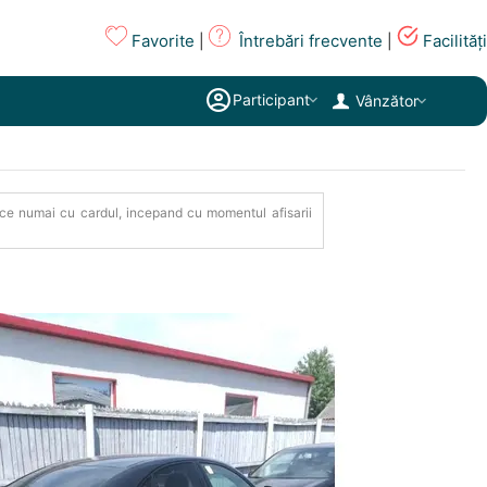
Favorite
Întrebări frecvente
Facilități
|
|
Participant
Vânzător
e face numai cu cardul, incepand cu momentul afisarii