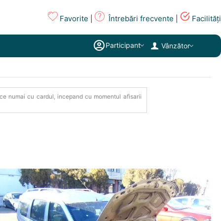
Favorite
Întrebări frecvente
Facilități
|
|
Participant
Vânzător
e face numai cu cardul, incepand cu momentul afisarii