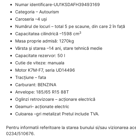
Numar identificare-UU1KSDAFH39493169
Categoria – Autourism
Caroseria –4 uși
Numărul de locuri – total 5 pe scaune, din care 2 în față
3
Capacitatea cilindrică –1598 cm
Masa proprie admisă: 1270kg
Vârsta și starea –14 ani, stare tehnică medie
Capacitate rezervor: 50 l
Cutie de viteze: manuala
Motor K7M-F7, seria UD14496
Tracțiune – fata
Carburant: BENZINA
Anvelope: 185/65 R15 88T
Oglinzi retrovizoare – acționare electrică
Geamuri– acționate electric
Culoarea –gri metalizat Pretul include TVA.
Pentru informatii referitoare la starea bunului si/sau vizionarea a
0234/510676.