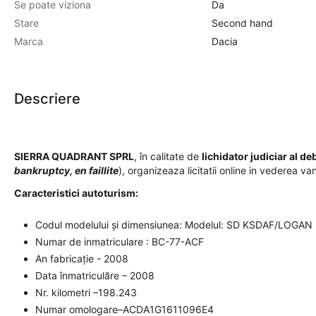
Se poate viziona
Da
Stare
Second hand
Marca
Dacia
Descriere
SIERRA QUADRANT SPRL
,
în calitate de
lichidator judiciar al de
bankruptcy, en faillite
), organizeaza licitatii online in vederea
Caracteristici autoturism:
Codul modelului și dimensiunea: Modelul: SD KSDAF/LOGAN
Numar de inmatriculare : BC-77-ACF
An fabricație - 2008
Data înmatriculăre – 2008
Nr. kilometri –198.243
Numar omologare–ACDA1G1611096E4