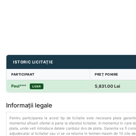
ISTORIC LICITAȚIE
PARTICIPANT
PREȚ PONIRE
Paul***
5,831.00
Lei
LIDER
Informații legale
Pentru participarea la acest tip de licitatie este necesara plata garanti
momentul afisarii ofertei si pana la sfarsitul licitatiei. In momentul in care do
plata, unde veti introduce datele cardului dvs de plata. Garantia va fi consi
adjudecatar al licitatiei sau vi se va returna in termen maxim de 10 zile de l