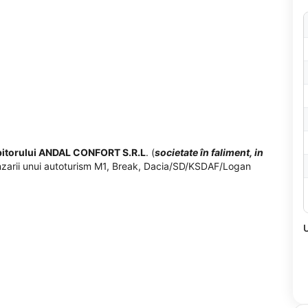
bitorului
ANDAL CONFORT S.R.L
. (
societate
în faliment, in
 vanzarii unui autoturism M1, Break, Dacia/SD/KSDAF/Logan
U