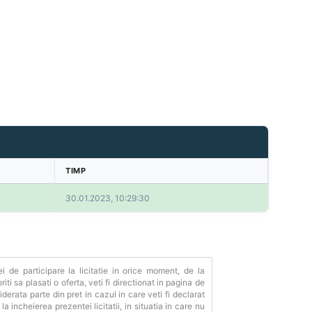
TIMP
30.01.2023, 10:29:30
ei de participare la licitatie in orice moment, de la
riti sa plasati o oferta, veti fi directionat in pagina de
derata parte din pret in cazul in care veti fi declarat
a incheierea prezentei licitatii, in situatia in care nu