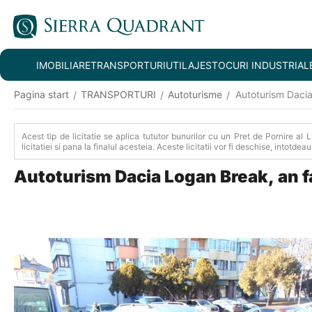
IMOBILIARE
TRANSPORTURI
UTILAJE
STOCURI INDUSTRIAL
Pagina start
TRANSPORTURI
Autoturisme
Autoturism Daci
/
/
/
Acest tip de licitatie se aplica tututor bunurilor cu un Pret de Pornire al 
licitatiei si pana la finalul acesteia. Aceste licitatii vor fi deschise, intotde
Autoturism Dacia Logan Break, an 