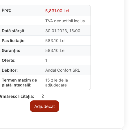
Preț:
5,831.00
Lei
TVA deductibil inclus
Dată sfârșit:
30.01.2023, 15:00
Pas licitație:
583.10
Lei
Garanție:
583.10
Lei
Oferte:
1
Debitor:
Andal Confort SRL
Termen maxim de
15 zile de la
plată integrală:
adjudecare
2
rmăresc licitația:
Adjudecat