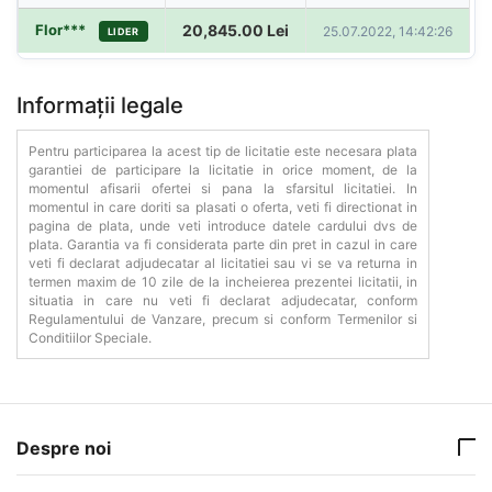
Flor***
20,845.00
Lei
25.07.2022, 14:42:26
LIDER
Informații legale
Pentru participarea la acest tip de licitatie este necesara plata
garantiei de participare la licitatie in orice moment, de la
momentul afisarii ofertei si pana la sfarsitul licitatiei. In
momentul in care doriti sa plasati o oferta, veti fi directionat in
pagina de plata, unde veti introduce datele cardului dvs de
plata. Garantia va fi considerata parte din pret in cazul in care
veti fi declarat adjudecatar al licitatiei sau vi se va returna in
termen maxim de 10 zile de la incheierea prezentei licitatii, in
situatia in care nu veti fi declarat adjudecatar, conform
Regulamentului de Vanzare, precum si conform Termenilor si
Conditiilor Speciale.
Despre noi