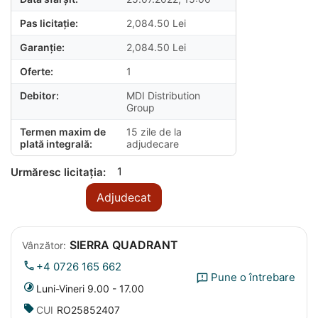
Pas licitație:
2,084.50
Lei
Garanție:
2,084.50
Lei
Oferte:
1
Debitor:
MDI Distribution
Group
Termen maxim de
15 zile de la
plată integrală:
adjudecare
1
Urmăresc licitația:
Adjudecat
SIERRA QUADRANT
Vânzător:
+4 0726 165 662
Pune o întrebare
Luni-Vineri 9.00 - 17.00
CUI
RO25852407