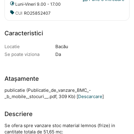
Luni-Vineri 9.00 - 17.00
CUI
RO25852407
Caracteristici
Locatie
Bacău
Se poate viziona
Da
Atașamente
publicatie (Publicatie_de_vanzare_BMC_-
_b_mobile,_stocuri__.pdf, 309 Kb) [
Descarcare
]
Descriere
Se ofera spre vanzare stoc material lemnos (frize) in
cantitate totala de 51,65 mc: