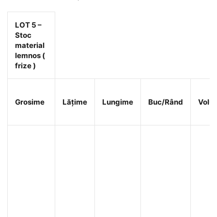
LOT 5 –
Stoc
material
lemnos (
frize )
Grosime
Lățime
Lungime
Buc/Rând
Volu