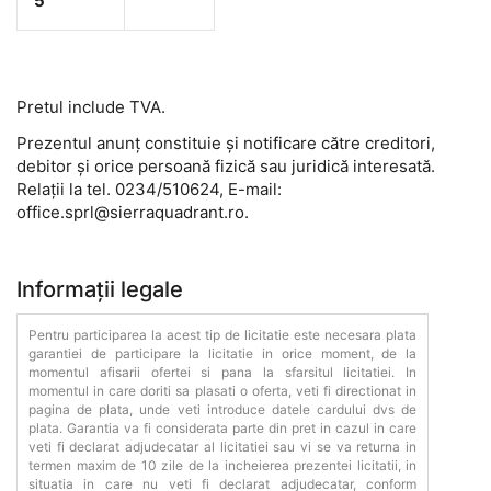
5
Pretul include TVA.
Prezentul anunț constituie și notificare către creditori,
debitor și orice persoană fizică sau juridică interesată.
Relații la tel. 0234/510624, E-mail:
office.sprl@sierraquadrant.ro.
Informații legale
Pentru participarea la acest tip de licitatie este necesara plata
garantiei de participare la licitatie in orice moment, de la
momentul afisarii ofertei si pana la sfarsitul licitatiei. In
momentul in care doriti sa plasati o oferta, veti fi directionat in
pagina de plata, unde veti introduce datele cardului dvs de
plata. Garantia va fi considerata parte din pret in cazul in care
veti fi declarat adjudecatar al licitatiei sau vi se va returna in
termen maxim de 10 zile de la incheierea prezentei licitatii, in
situatia in care nu veti fi declarat adjudecatar, conform