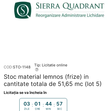
Tip: Licitatie online
COD:
STO-1148
Stoc material lemnos (frize) in
cantitate totala de 51,65 mc (lot 5)
Licitația se va încheia în
03
01
44
56
:
:
:
ZILE
ORE
MIN
SEC