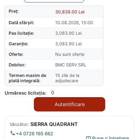
Preț:
30,839.00
Lei
Dată sfârșit:
10.08.2026, 15:00
Pas licitație:
3,083.90
Lei
Garanție:
3,083.90
Lei
Oferte:
Nu sunt oferte
Debitor:
BMC SERV SRL
Termen maxim de
15 zile de la
plată integrală:
adjudecare
0
Urmăresc licitația:
Autentificare
SIERRA QUADRANT
Vânzător:
+4 0726 165 662
Pune o întrebare