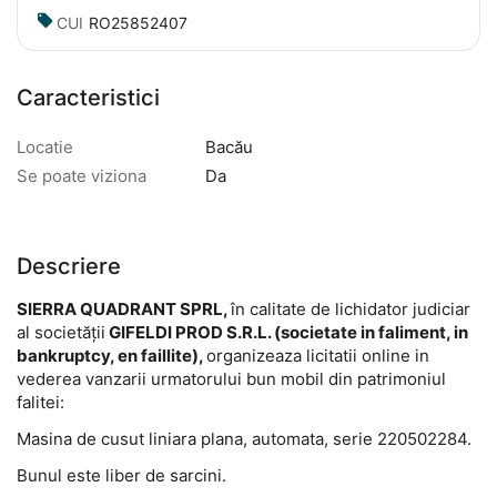
CUI
RO25852407
Caracteristici
Locatie
Bacău
Se poate viziona
Da
Descriere
SIERRA QUADRANT SPRL,
în calitate de lichidator judiciar
al societății
GIFELDI PROD S.R.L. (societate in faliment, in
bankruptcy, en faillite),
organizeaza licitatii online in
vederea vanzarii urmatorului bun mobil din patrimoniul
falitei:
Masina de cusut liniara plana, automata, serie 220502284.
Bunul este liber de sarcini.