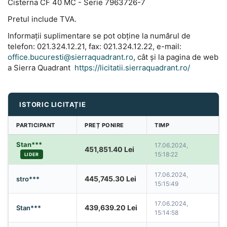
Cisterna CF 40 MC - Serie 7963726-7
Pretul include TVA.
Informații suplimentare se pot obține la numărul de
telefon: 021.324.12.21, fax: 021.324.12.22, e-mail:
office.bucuresti@sierraquadrant.ro
, cât și la pagina de web
a Sierra Quadrant
https://licitatii.sierraquadrant.ro/
ISTORIC LICITAȚIE
PARTICIPANT
PREȚ PONIRE
TIMP
Stan***
17.06.2024,
451,851.40
Lei
15:18:22
LIDER
17.06.2024,
445,745.30
Lei
stro***
15:15:49
17.06.2024,
439,639.20
Lei
Stan***
15:14:58