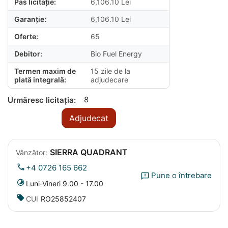
Pas licitație:
6,106.10
Lei
Garanție:
6,106.10
Lei
Oferte:
65
Debitor:
Bio Fuel Energy
Termen maxim de
15 zile de la
plată integrală:
adjudecare
8
Urmăresc licitația:
Adjudecat
SIERRA QUADRANT
Vânzător:
+4 0726 165 662
Pune o întrebare
Luni-Vineri 9.00 - 17.00
CUI
RO25852407