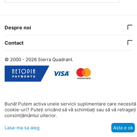
Despre noi
Contact
© 2000 - 2026 Sierra Quadrant.
Bună! Putem activa unele servicii suplimentare care necesită
cookie-uri? Puteți oricând să vă schimbați sau să vă retrageți
consimțământul ulterior.
Lasa-ma sa aleg
Asta e ok
Meniu
Cautati
Participant
Vânzător