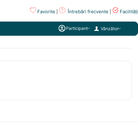
Favorite
Întrebări frecvente
Facilități
|
|
Participant
Vânzător