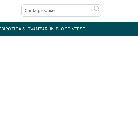
E
BIROTICA & IT
VANZARI IN BLOC
DIVERSE
t