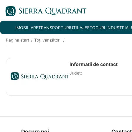
IMOBILIARE
TRANSPORTURI
UTILAJE
STOCURI INDUSTRIAL
Pagina start
Toți vânzătorii
/
/
Informatii de contact
Județ:
Despre noi
Contac