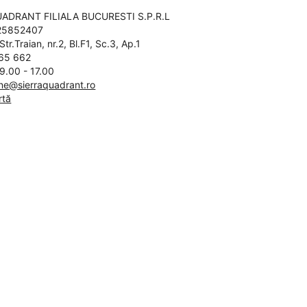
UADRANT FILIALA BUCURESTI S.P.R.L
O25852407
Str.Traian, nr.2, Bl.F1, Sc.3, Ap.1
65 662
 9.00 - 17.00
nline@sierraquadrant.ro
rtă