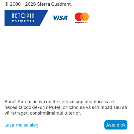
© 2000 - 2026 Sierra Quadrant.
Bună! Putem activa unele servicii suplimentare care
necesită cookie-uri? Puteți oricând să vă schimbați sau să
vă retrageți consimțământul ulterior.
Lasa-ma sa aleg
Asta e ok
Meniu
Cautati
Participant
Vânzător