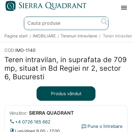
Pagina start
IMOBILIARE
Terenuri intravilane
Teren intravila
/
/
/
COD:
IMO-1140
Teren intravilan, in suprafata de 709
mp, situat in Bd Regiei nr 2, sector
6, Bucuresti​
Produs vândut
SIERRA QUADRANT
Vânzător:
+4 0726 165 662
Pune o întrebare
Luni-Vineri 9.00 - 17.00