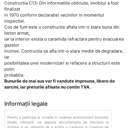
Constructia C13: Din informatiile obtinute, imobilul a fost
finalizat
in 1970 conform declaratiei vecinilor in momentul
inspectiei.
Cos de fum este o constructie aflata intr-o stare buna din
beton armat,
iar la interior exista o caramida refractara pentru evacuarea
gazelor
incinse. Contructia se afla intr-o stare medie de degradare,
iar
posibilitatea unei modernizari si refacere a structurii este
putin
probabila.
Bunurile de mai sus vor fi vandute impreuna, libere de
sarcini, iar preturile afisate nu contin TVA.
Informații legale
Pentru a participa la licitatie in vederea achizitionarii bunurilor
imobil, ofertantii vor depune documentatia de inscriere la
licitatie si au obligatia de a achita o cautiune in cuantum de