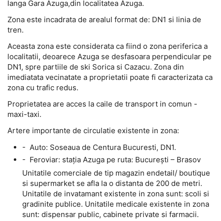
langa Gara Azuga,din localitatea Azuga.
Zona este incadrata de arealul format de: DN1 si linia de
tren.
Aceasta zona este considerata ca fiind o zona periferica a
localitatii, deoarece Azuga se desfasoara perpendicular pe
DN1, spre partiile de ski Sorica si Cazacu. Zona din
imediatata vecinatate a proprietatii poate fi caracterizata ca
zona cu trafic redus.
Proprietatea are acces la caile de transport in comun -
maxi-taxi.
Artere importante de circulatie existente in zona:
- Auto: Soseaua de Centura Bucuresti, DN1.
- Feroviar: staţia Azuga pe ruta: Bucureşti – Brasov
Unitatile comerciale de tip magazin endetail/ boutique
si supermarket se afla la o distanta de 200 de metri.
Unitatile de invatamant existente in zona sunt: scoli si
gradinite publice. Unitatile medicale existente in zona
sunt: dispensar public, cabinete private si farmacii.