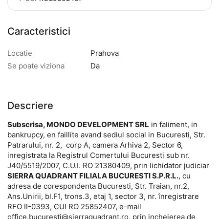
Caracteristici
Locatie
Prahova
Se poate viziona
Da
Descriere
Subscrisa, MONDO DEVELOPMENT SRL
in faliment, in
bankrupcy, en faillite avand sediul social in Bucuresti, Str.
Patrarului, nr. 2, corp A, camera Arhiva 2, Sector 6,
inregistrata la Registrul Comertului Bucuresti sub nr.
J40/5519/2007, C.U.I. RO 21380409, prin lichidator judiciar
SIERRA QUADRANT FILIALA BUCURESTI S.P.R.L.
, cu
adresa de corespondenta Bucuresti, Str. Traian, nr.2,
Ans.Unirii, bl.F1, trons.3, etaj 1, sector 3, nr. înregistrare
RFO II-0393, CUI RO 25852407, e-mail
office.bucuresti@sierraquadrant.ro, prin incheierea de