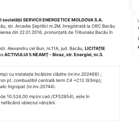
l societății SERVICII ENERGETICE MOLDOVA S.A.
cău, str. Arcadie Şeptilici nr.2M, înregistrată la ORC Bacău
rea din 22.01.2016, pronunțată de Tribunalul Bacău în
 str. Alexandru cel Bun, nr.11A, jud. Bacău,
LICITAŢIE
ea
ACTIVULUI 5 NEAMȚ - Bicaz, str. Energiei, nr.3.
) cu Instalație încălzire clădire (nr.inv.202466) ;
on pt. combustibil centrală term C4 +C12 (93mp);
lic îngropat (nr.inv.20744).
tală de 10.524,00 mp(nr.cad./CF52954), este în
a nefăcând obiectul vânzării.