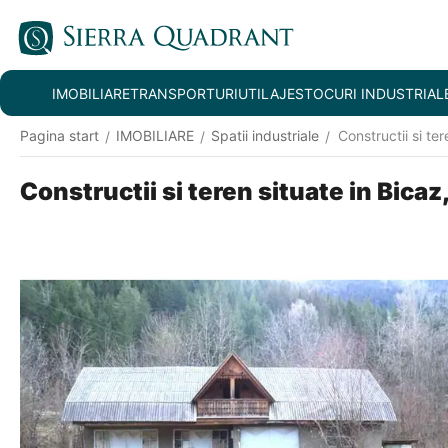
IMOBILIARE
TRANSPORTURI
UTILAJE
STOCURI INDUSTRIAL
Pagina start
IMOBILIARE
Spatii industriale
Constructii si te
/
/
/
Constructii si teren situate in Bicaz