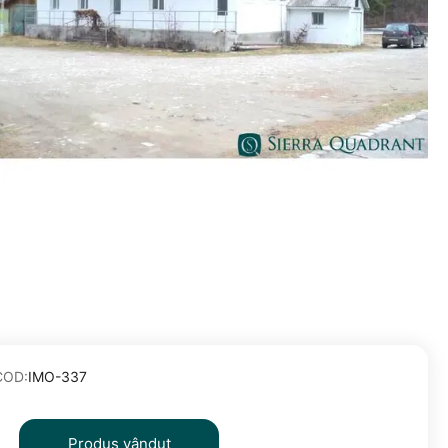
COD:
IMO-337
Produs vândut