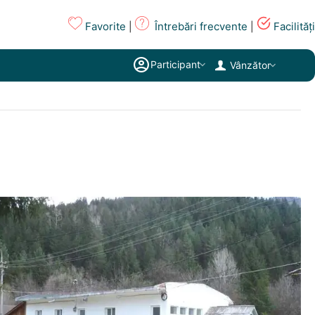
Favorite
Întrebări frecvente
Facilități
|
|
Participant
Vânzător