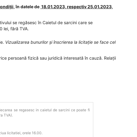
ondiții,
în datele de
18.01.2023, respectiv 25.01.2023,
tivului se regăsesc în Caietul de sarcini care se
0 lei, fără TVA.
ie.
Vizualizarea bunurilor și înscrierea la licitație se face cel
rice persoană fizică sau juridică interesată în cauză. Relaţii
judecarea se regasesc in caietul de sarcini ce poate fi
ra TVA).
iua licitatiei, orele 16.00.