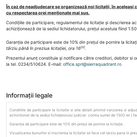
În caz de neadjudecare se organizează noi licitații, în aceleași c
cu respectarea orei menționate mai sus.
Condițiile de participare, regulamentul de licitație și descrierea ac
achiziționează de la sediul lichidatorului, prețul acestuia fiind 1.50
Garanția de participare este de 10% din prețul de pornire la licitaț
00
târziu până în preziua licitației, ora 16
.
Prezentul anunţ constituie şi notificare către creditori, debitor si o
la tel. 0234/510624. E-mail:
office.sprl@sierraquadrant.ro
Informații legale
Conditiile de participare la licitatie si alte detalii privind vanzarea si ad
achizitionat de la sediul lichidatorului judiciar contra sumei de 1500 lei ( fa
Garanția de participare este de 10% din prețul de pornire la licitație.
Vizualizarea bunurilor si inscrierea la licitatie se face cel tarziu pana in prez