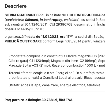
Descriere
SIERRA QUADRANT SPRL,
în calitate de
LICHIDATOR JUDICIAR a
(
societate in faliment, in bankruptcy, en faillite
), cu sediul în Ba
sub numărul J04/1240/2011, CUI 29386768, desemnat prin Încheie
dosarul nr.4435/110/2015,
00
organizează
în data de
11.01.2023
,
ora 11
, la sediul din Bacău,
PUBLICĂ CU STRIGARE
conform Legii nr.85/2014 pentru vânzar
Proprietate compusă din construcții : Clădire magazie–C6 (207mp
Clădire garaj-C11 (204mp); Magazie din lemn–C2 (66mp); Șopr
Magazie Bolțari–C3 (21mp); Rezervor combustibil 1000 L - meta
Terenul aferent locației din str. Energiei nr.3, în suprafață to
proprietatea privată a Consiliului Local al orașului Bicaz, acest
Utilitati: acces la apa, canalizare, energie electrica, telefonie
Preț pornire la licitație: 39.788 lei, fără TVA