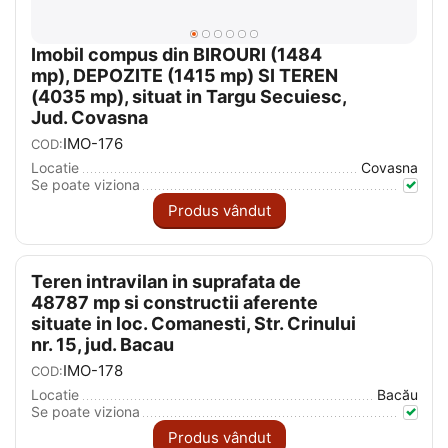
Imobil compus din BIROURI (1484
mp), DEPOZITE (1415 mp) SI TEREN
(4035 mp), situat in Targu Secuiesc,
Jud. Covasna
IMO-176
COD:
Locatie
Covasna
Se poate viziona
Produs vândut
Teren intravilan in suprafata de
48787 mp si constructii aferente
situate in loc. Comanesti, Str. Crinului
nr. 15, jud. Bacau
IMO-178
COD:
Locatie
Bacău
Se poate viziona
Produs vândut