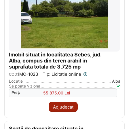
Imobil situat in localitatea Sebes, jud.
Alba, compus din teren arabil in
suprafata totala de 3.725 mp
IMO-1023
Tip: Licitatie online
COD:
Locatie
Alba
Se poate viziona
Preț:
55,875.00
Lei
Adjudecat
Spatii de depozitare situate in