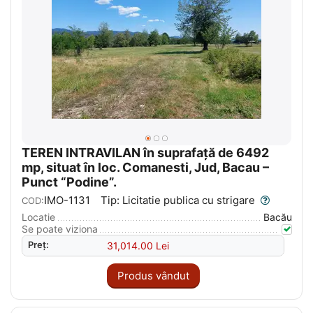
TEREN INTRAVILAN în suprafață de 6492
mp, situat în loc. Comanesti, Jud, Bacau –
Punct “Podine”.
IMO-1131
Tip: Licitatie publica cu strigare
COD:
Locatie
Bacău
Se poate viziona
Preț:
31,014.00
Lei
Produs vândut