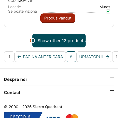
IMO-179
COD:
Locatie
Mureş
Se poate viziona
Produs vândut
Show other 12 products
1
PAGINA ANTERIOARA
URMATORUL
1
5
Despre noi
Contact
© 2000 - 2026 Sierra Quadrant.