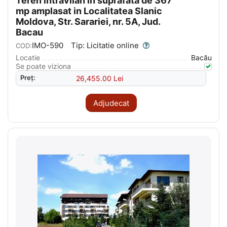
Teren intravilan in suprafata de 367
mp amplasat in Localitatea Slanic
Moldova, Str. Sarariei, nr. 5A, Jud.
Bacau
IMO-590
Tip: Licitatie online
COD:
Locatie
Bacău
Se poate viziona
Preț:
26,455.00
Lei
Adjudecat