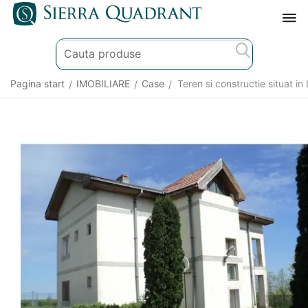
Pagina start
IMOBILIARE
Case
Teren si constructie situat in L
/
/
/