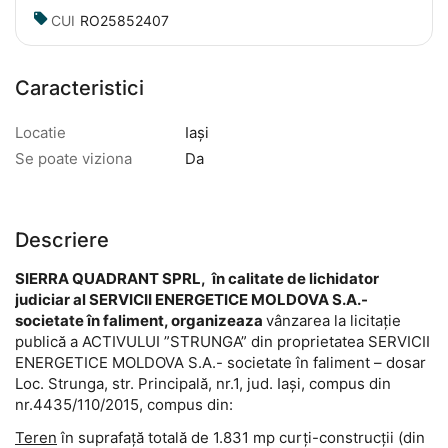
CUI
RO25852407
Caracteristici
Locatie
Iaşi
Se poate viziona
Da
Descriere
SIERRA QUADRANT SPRL,
în calitate de lichidator
judiciar
al SERVICII ENERGETICE MOLDOVA S.A.-
societate în faliment, organizeaza
vânzarea la licitație
publică a ACTIVULUI ”STRUNGA” din proprietatea SERVICII
ENERGETICE MOLDOVA S.A.- societate în faliment – dosar
Loc. Strunga, str. Principală, nr.1, jud. Iași, compus din
nr.4435/110/2015, compus din:
Teren
în suprafață totală de 1.831 mp curți-construcții (din