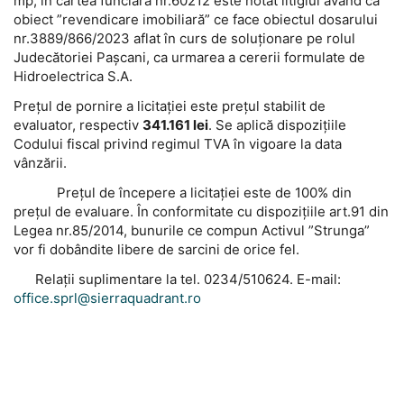
mp, în cartea funciară nr.60212 este notat litigiul având ca
obiect ”revendicare imobiliară” ce face obiectul dosarului
nr.3889/866/2023 aflat în curs de soluționare pe rolul
Judecătoriei Pașcani, ca urmarea a cererii formulate de
Hidroelectrica S.A.
Prețul de pornire a licitației este prețul stabilit de
evaluator, respectiv
341.161 lei
. Se aplică dispozițiile
Codului fiscal privind regimul TVA în vigoare la data
vânzării.
Prețul de începere a licitației este de 100% din
prețul de evaluare. În conformitate cu dispozițiile art.91 din
Legea nr.85/2014, bunurile ce compun Activul ”Strunga”
vor fi dobândite libere de sarcini de orice fel.
Relaţii suplimentare la tel. 0234/510624. E-mail:
office.sprl@sierraquadrant.ro