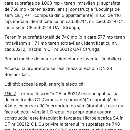
care suprafața de 1.063 mp - teren intravilan și suprafața
de 768 mp - teren extravilan) și
construcție
”Locuință de
serviciu”, P+1 (compusă din 3 apartamente) în s.c. de 116
mp, imobile identificate cu nr. cad.60214, nr. cad.60214-C1,
înscrise în CF nr.60214 UAT Strunga;
Teren
în suprafață totală de 748 mp (din care 577 mp teren
intravilanm și 171 mp teren extravilan), identificat cu nr.
cad.60212, înscris în CF nr.60212 UAT Strunga;
Bunuri mobile
de natura obiectelor de inventar (mobilier).
Accesul la proprietate se realizează direct din DN 28
Roman- Iasi.
Utilități: acces la apă, energie electrică
*Notă
: Terenul înscris în CF nr.60212 este ocupat parțial
de construcția C1 (Camera de comandă) în suprafață de
42mp, ce nu se află în proprietatea vânzătorului și care nu
face obiectul vânzării. Dreptul de proprietate asupra
construcției este întabulat în favoarea Hidroelectrica SA în
CF nr.60212-C1. Cu privire la terenul în suprafață de 748