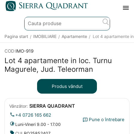
Pagina start
IMOBILIARE
Apartamente
Lot 4 apartamente in
/
/
/
COD:
IMO-919
Lot 4 apartamente in loc. Turnu
Magurele, Jud. Teleorman
Produs vândut
SIERRA QUADRANT
Vânzător:
+4 0726 165 662
Pune o întrebare
Luni-Vineri 9.00 - 17.00
CUI
RO25852407