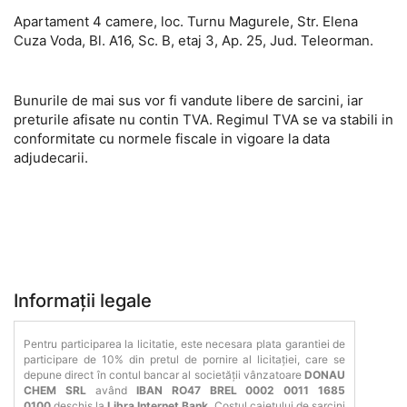
Apartament 4 camere, loc. Turnu Magurele, Str. Elena
Cuza Voda, Bl. A16, Sc. B, etaj 3, Ap. 25, Jud. Teleorman.
Bunurile de mai sus vor fi vandute libere de sarcini, iar
preturile afisate nu contin TVA. Regimul TVA se va stabili in
conformitate cu normele fiscale in vigoare la data
adjudecarii.
Informații legale
Pentru participarea la licitatie, este necesara plata garantiei de
participare de 10% din pretul de pornire al licitației, care se
depune direct în contul bancar al societății vânzatoare
DONAU
CHEM SRL
având
IBAN
RO47 BREL 0002 0011 1685
0100
deschis la
Libra Internet Bank.
Costul caietului de sarcini