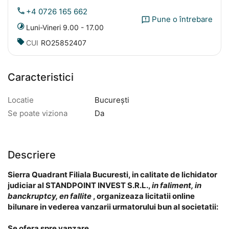
+4 0726 165 662
Pune o întrebare
Luni-Vineri 9.00 - 17.00
CUI
RO25852407
Caracteristici
Locatie
București
Se poate viziona
Da
Descriere
Sierra Quadrant Filiala Bucuresti, in calitate de lichidator
judiciar al STANDPOINT INVEST S.R.L.,
in faliment, in
banckruptcy, en fallite
, organizeaza licitatii online
bilunare in vederea vanzarii urmatorului bun al societatii:
Se ofera spre vanzare