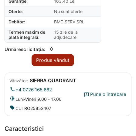
Garanție:
163.40
Lei
Oferte:
Nu sunt oferte
Debitor:
BMC SERV SRL
Termen maxim de
15 zile de la
plată integrală:
adjudecare
0
Urmăresc licitația:
Produs vândut
SIERRA QUADRANT
Vânzător:
+4 0726 165 662
Pune o întrebare
Luni-Vineri 9.00 - 17.00
CUI
RO25852407
Caracteristici