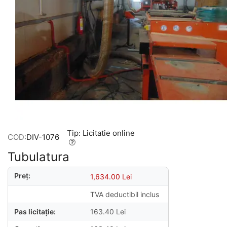
Tip: Licitatie online
COD:
DIV-1076
Tubulatura
Preț:
1,634.00
Lei
TVA deductibil inclus
Pas licitație:
163.40
Lei