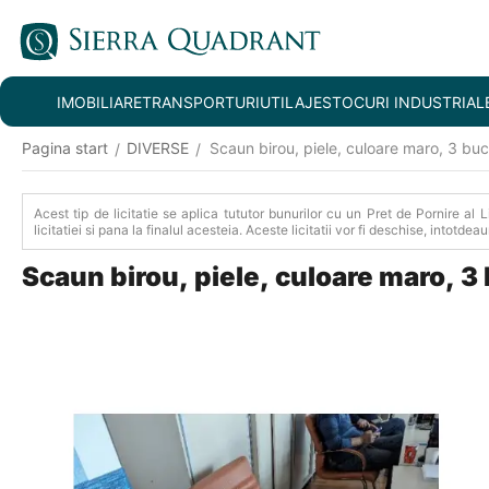
IMOBILIARE
TRANSPORTURI
UTILAJE
STOCURI INDUSTRIAL
Pagina start
DIVERSE
Scaun birou, piele, culoare maro, 3 bu
/
/
Acest tip de licitatie se aplica tututor bunurilor cu un Pret de Pornire al 
licitatiei si pana la finalul acesteia. Aceste licitatii vor fi deschise, intotde
Scaun birou, piele, culoare maro, 3