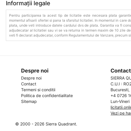
Informații legale
Pentru participarea la acest tip de licitatie este necesara plata garanti
momentul afisarii ofertei si pana la sfarsitul licitatiei. In momentul in care do
plata, unde veti introduce datele cardului dvs de plata. Garantia va fi consi
adjudecatar al licitatiei sau vi se va returna in termen maxim de 10 zile de l
veti fi declarat adjudecatar, conform Regulamentului de Vanzare, precum si 
Despre noi
Contac
Despre noi
SIERRA Q
Contact
C.U.I : R
Termeni si conditii
Bucuresti, 
Politica de confidentialitate
+4 0726 1
Sitemap
Lun-Vineri
licitatii.o
Vezi pe ha
© 2000 - 2026 Sierra Quadrant.