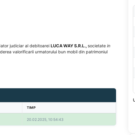
dator judiciar al debitoarei
LUCA WAY S.R.L
.,
societate
in
vederea valorificarii urmatorului bun mobil din patrimoniul
U
TIMP
20.02.2025, 10:54:43