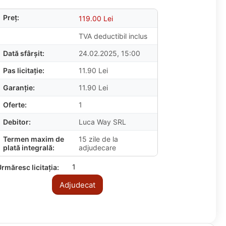
Preț:
119.00
Lei
TVA deductibil inclus
Dată sfârșit:
24.02.2025, 15:00
Pas licitație:
11.90
Lei
Garanție:
11.90
Lei
Oferte:
1
Debitor:
Luca Way SRL
Termen maxim de
15 zile de la
plată integrală:
adjudecare
1
rmăresc licitația:
Adjudecat