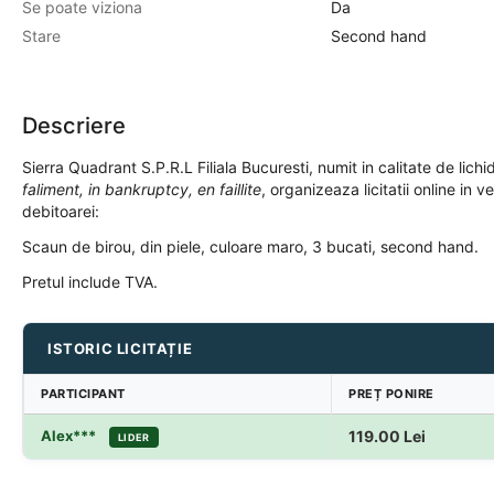
Se poate viziona
Da
Stare
Second hand
Descriere
Sierra Quadrant S.P.R.L Filiala Bucuresti, numit in calitate de lichi
faliment, in bankruptcy, en faillite
, organizeaza licitatii online in 
debitoarei:
Scaun de birou, din piele, culoare maro, 3 bucati, second hand.
Pretul include TVA.
ISTORIC LICITAȚIE
PARTICIPANT
PREȚ PONIRE
Alex***
119.00
Lei
LIDER