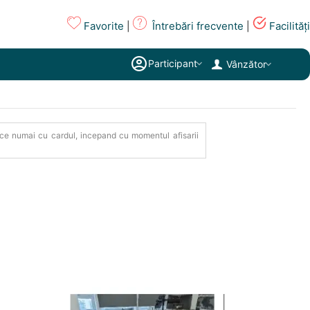
Favorite
Întrebări frecvente
Facilități
|
|
Participant
Vânzător
e face numai cu cardul, incepand cu momentul afisarii