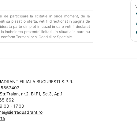
ei de participare la licitatie in orice moment, de la
riti sa plasati o oferta, veti fi directionat in pagina de
derata parte din pret in cazul in care veti fi declarat
a incheierea prezentei licitatii, in situatia in care nu
conform Termenilor si Conditiilor Speciale.
t
UADRANT FILIALA BUCURESTI S.P.R.L
O25852407
Str.Traian, nr.2, Bl.F1, Sc.3, Ap.1
65 662
 9.00 - 17.00
nline@sierraquadrant.ro
rtă