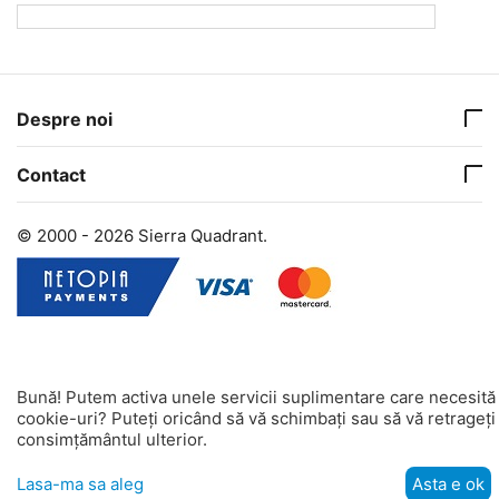
Despre noi
Contact
© 2000 - 2026 Sierra Quadrant.
Bună! Putem activa unele servicii suplimentare care necesită
cookie-uri? Puteți oricând să vă schimbați sau să vă retrageți
consimțământul ulterior.
Lasa-ma sa aleg
Asta e ok
Meniu
Cautati
Participant
Vânzător