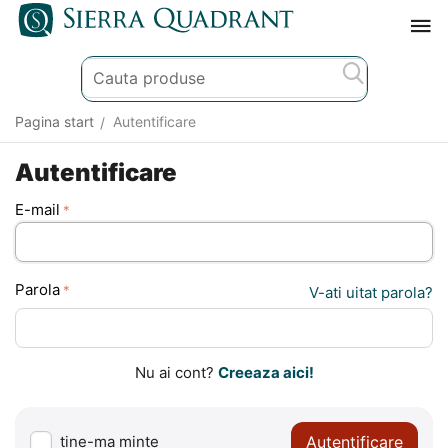
Pagina start
Autentificare
/
Autentificare
E-mail
Parola
V-ati uitat parola?
Nu ai cont?
Creeaza aici!
Autentificare
tine-ma minte