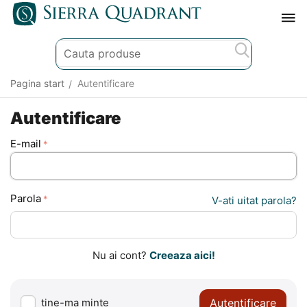
Pagina start
Autentificare
/
Autentificare
E-mail
Parola
V-ati uitat parola?
Nu ai cont?
Creeaza aici!
Autentificare
tine-ma minte